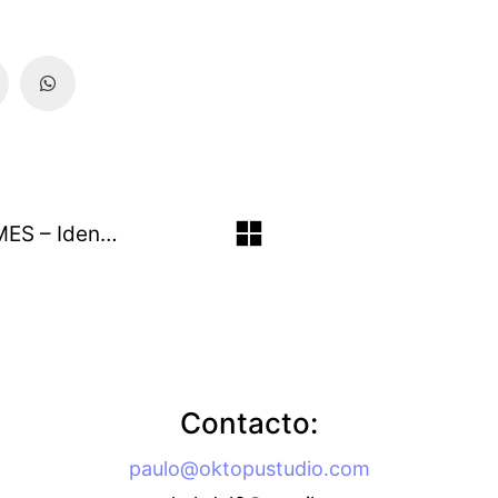
QSM / Gproy / MPS / GESAPP / GMES – Identidad Corporativa
Contacto:
paulo@oktopustudio.com